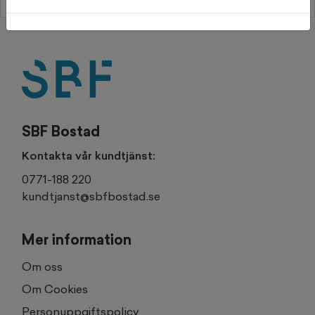
SBF Bostad
Kontakta vår kundtjänst:
0771-188 220
kundtjanst@sbfbostad.se
Mer information
Om oss
Om Cookies
Personuppgiftspolicy