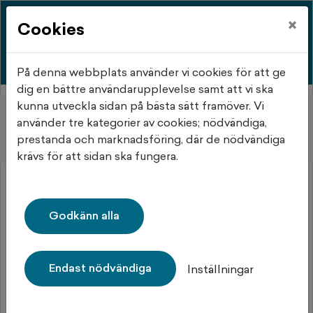
×
Cookies
På denna webbplats använder vi cookies för att ge
dig en bättre användarupplevelse samt att vi ska
kunna utveckla sidan på bästa sätt framöver. Vi
Hem
Objektsdetalj
använder tre kategorier av cookies; nödvändiga,
prestanda och marknadsföring, där de nödvändiga
Objektsdetalj
krävs för att sidan ska fungera.
Objektet kan ej visas
Godkänn alla
Tyvärr kan inte objektet du efterfrågade visas. Det kan
t.ex. bero på att det inte längre finns tillgängligt att
söka.
Endast nödvändiga
Inställningar