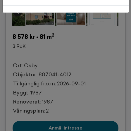
'
2
8 578 kr • 81 m
3 RoK
Ort: Osby
Objektnr.: 807041-4012
Tillgänglig fr.o.m: 2026-09-01
Byggt: 1987
Renoverat: 1987
Våningsplan: 2
Anmäl intresse