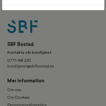
SBF Bostad
Kontakta vår kundtjänst:
0771-188 220
kundtjanst@sbfbostad.se
Mer information
Om oss
Om Cookies
Personuppgiftspolicy