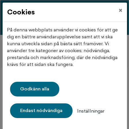
×
Cookies
På denna webbplats använder vi cookies för att ge
dig en bättre användarupplevelse samt att vi ska
kunna utveckla sidan på bästa sätt framöver. Vi
Hem
Objektsdetalj
använder tre kategorier av cookies; nödvändiga,
prestanda och marknadsföring, där de nödvändiga
Objektsdetalj
krävs för att sidan ska fungera.
Objektet kan ej visas
Godkänn alla
Tyvärr kan inte objektet du efterfrågade visas. Det kan
t.ex. bero på att det inte längre finns tillgängligt att
söka.
Endast nödvändiga
Inställningar