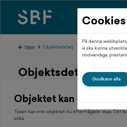
Cookies
Hem
Mi
På denna webbplats a
Hem
Objektsdetalj
vi ska kunna utveckla
nödvändiga, prestand
Objektsdetalj
Godkänn alla
Objektet kan ej visas
Tyvärr kan inte objektet du efterfrågade visas. Det kan
söka.