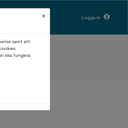
×
Logga in
velse samt att
cookies;
n ska fungera.