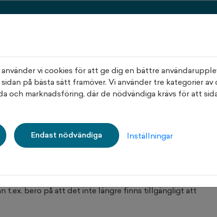
na sidor
Lediga lägenheter
Lediga parkeringar
nvänder vi cookies för att ge dig en bättre användarupple
 sidan på bästa sätt framöver. Vi använder tre kategorier av 
a och marknadsföring, där de nödvändiga krävs för att sida
Endast nödvändiga
Inställningar
 t.ex. bero på att det inte längre finns tillgängligt att