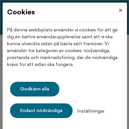
×
Cookies
På denna webbplats använder vi cookies för att ge
dig en bättre användarupplevelse samt att vi ska
kunna utveckla sidan på bästa sätt framöver. Vi
Hem
Objektsdetalj
använder tre kategorier av cookies; nödvändiga,
prestanda och marknadsföring, där de nödvändiga
Objektsdetalj
krävs för att sidan ska fungera.
Objektet kan ej visas
Godkänn alla
Tyvärr kan inte objektet du efterfrågade visas. Det kan
t.ex. bero på att det inte längre finns tillgängligt att
söka.
Endast nödvändiga
Inställningar