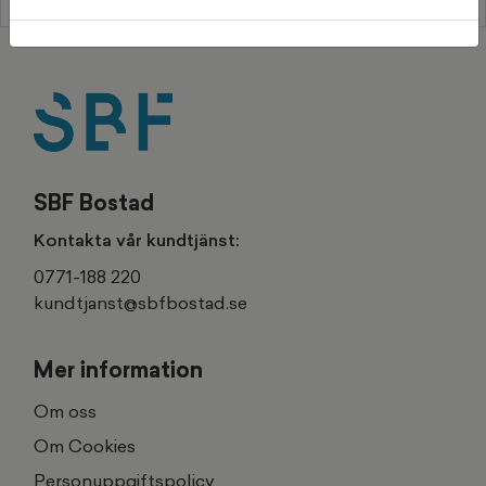
SBF Bostad
Kontakta vår kundtjänst:
0771-188 220
kundtjanst@sbfbostad.se
Mer information
Om oss
Om Cookies
Personuppgiftspolicy